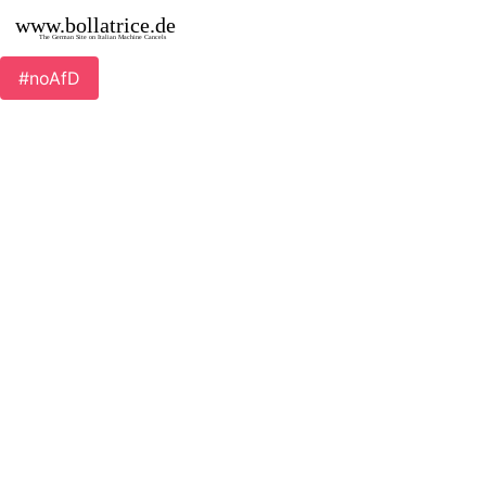
Laveno
#noAfD
Mit KI erstellt - Microsoft Bing - Image Creator
unterstützt von DALL·E 3
Postämter in Laveno
LAVENO
Synopsis für Laveno
Ort
Postamt
Maschine
#
Frühester
Belege
Beleg